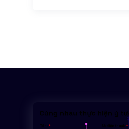
Cùng nhau thực hiện ý t
Tên:
*
Số điện thoại:
*