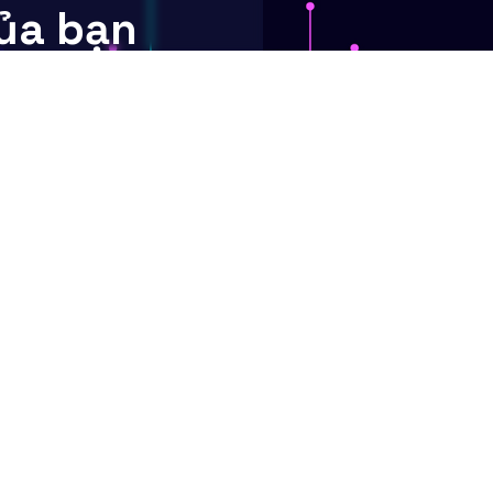
ủa bạn
c động
 này tiến lên không chỉ cần kỹ
ôn, mà còn cần trí tưởng tượng.