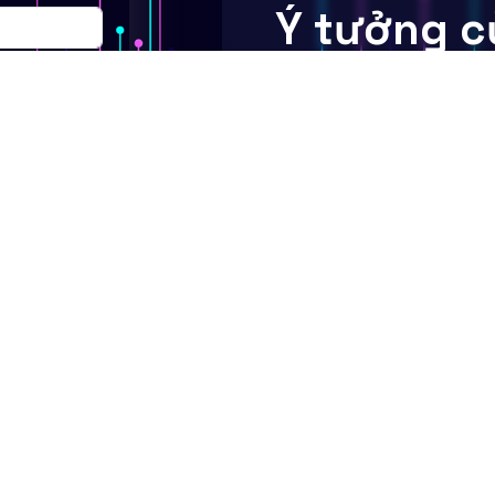
Ý tưởng c
tạo ra tá
Việc đưa ngành công nghiệp
năng, tài năng và chuyên m
Từ tất cả chúng ta.