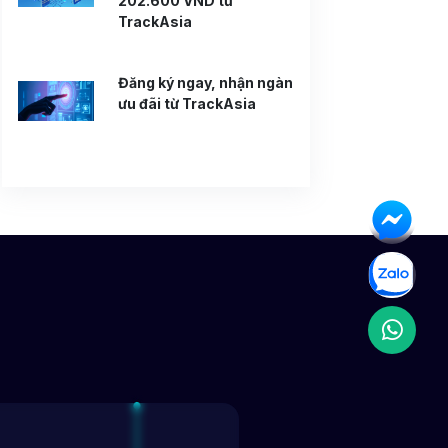
202.600 VND từ
TrackAsia
Đăng ký ngay, nhận ngàn
ưu đãi từ TrackAsia