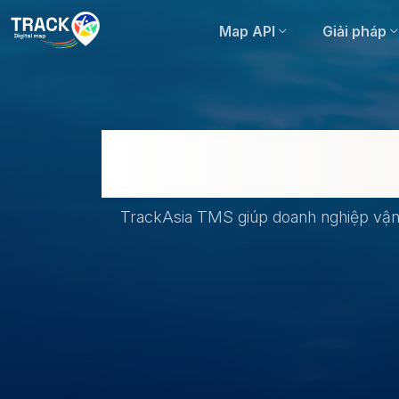
Map API
Giải pháp
TrackAsia TMS giúp doanh nghiệp vận t