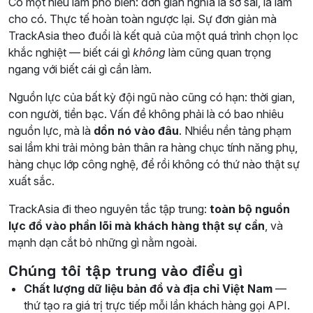
Có một hiểu lầm phổ biến: đơn giản nghĩa là sơ sài, là làm
cho có. Thực tế hoàn toàn ngược lại. Sự đơn giản mà
TrackAsia theo đuổi là kết quả của một quá trình chọn lọc
khắc nghiệt — biết cái gì
không
làm cũng quan trọng
ngang với biết cái gì cần làm.
Nguồn lực của bất kỳ đội ngũ nào cũng có hạn: thời gian,
con người, tiền bạc. Vấn đề không phải là có bao nhiêu
nguồn lực, mà là
dồn nó vào đâu
. Nhiều nền tảng phạm
sai lầm khi trải mỏng bản thân ra hàng chục tính năng phụ,
hàng chục lớp công nghệ, để rồi không có thứ nào thật sự
xuất sắc.
TrackAsia đi theo nguyên tắc tập trung:
toàn bộ nguồn
lực đổ vào phần lõi mà khách hàng thật sự cần
, và
mạnh dạn cắt bỏ những gì nằm ngoài.
Chúng tôi tập trung vào điều gì
Chất lượng dữ liệu bản đồ và địa chỉ Việt Nam
—
thứ tạo ra giá trị trực tiếp mỗi lần khách hàng gọi API.