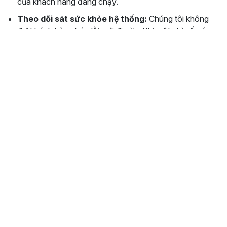
của khách hàng đang chạy.
Theo dõi sát sức khỏe hệ thống:
Chúng tôi không
đợi khách hàng báo lỗi mới đi sửa. Khi một chỉ số có
dấu hiệu bất thường, đội ngũ biết trước và xử lý trước
khi nó thành sự cố.
Không tạo điểm hỏng không cần thiết:
Càng ít thành
phần trong hệ thống, càng ít thứ có thể hỏng. Sự đơn
giản chính là hình thức bảo hiểm rẻ nhất và hiệu quả
nhất.
6. Điều thật sự khó: hiểu địa chỉ Việt
Nam
Nếu có một chỗ chúng tôi thực sự đổ nhiều công sức, thì
đó không phải là hạ tầng — mà là
dữ liệu và bài toán địa
chỉ đặc thù của Việt Nam
.
Địa chỉ ở Việt Nam là một thử thách mà không công nghệ