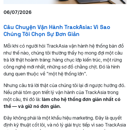
06/07/2026
Câu Chuyện Vận Hành TrackAsia: Vì Sao
Chúng Tôi Chọn Sự Đơn Giản
Mỗi khi có người hỏi TrackAsia vận hành hệ thống bản đồ
như thế nào, chúng tôi thường thấy họ mong đợi một câu
trả lời thật hoành tráng: hàng chục lớp kiến trúc, một rừng
công nghệ mới nhất, những sơ đồ chằng chịt. Đó là hình
dung quen thuộc về "một hệ thống lớn".
Nhưng câu trả lời thật của chúng tôi lại đi ngược hướng đó.
Nếu phải tóm gọn triết lý vận hành của TrackAsia trong
một câu, thì đó là:
làm cho hệ thống đơn giản nhất có
thể — và giữ nó đơn giản.
Đây không phải là một khẩu hiệu marketing. Đây là quyết
định kỹ thuật cốt lõi, và nó lý giải trực tiếp vì sao TrackAsia