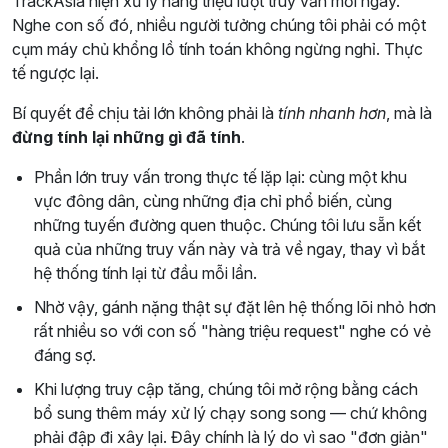
TrackAsia hiện xử lý hàng triệu lượt truy vấn mỗi ngày.
Nghe con số đó, nhiều người tưởng chúng tôi phải có một
cụm máy chủ khổng lồ tính toán không ngừng nghỉ. Thực
tế ngược lại.
Bí quyết để chịu tải lớn không phải là
tính nhanh hơn
, mà là
đừng tính lại những gì đã tính
.
Phần lớn truy vấn trong thực tế lặp lại: cùng một khu
vực đông dân, cùng những địa chỉ phổ biến, cùng
những tuyến đường quen thuộc. Chúng tôi lưu sẵn kết
quả của những truy vấn này và trả về ngay, thay vì bắt
hệ thống tính lại từ đầu mỗi lần.
Nhờ vậy, gánh nặng thật sự đặt lên hệ thống lõi nhỏ hơn
rất nhiều so với con số "hàng triệu request" nghe có vẻ
đáng sợ.
Khi lượng truy cập tăng, chúng tôi mở rộng bằng cách
bổ sung thêm máy xử lý chạy song song — chứ không
phải đập đi xây lại. Đây chính là lý do vì sao "đơn giản"