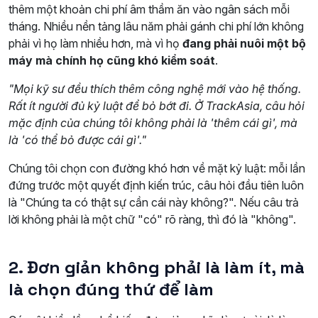
thêm một khoản chi phí âm thầm ăn vào ngân sách mỗi
tháng. Nhiều nền tảng lâu năm phải gánh chi phí lớn không
phải vì họ làm nhiều hơn, mà vì họ
đang phải nuôi một bộ
máy mà chính họ cũng khó kiểm soát
.
"Mọi kỹ sư đều thích thêm công nghệ mới vào hệ thống.
Rất ít người đủ kỷ luật để bỏ bớt đi. Ở TrackAsia, câu hỏi
mặc định của chúng tôi không phải là 'thêm cái gì', mà
là 'có thể bỏ được cái gì'."
Chúng tôi chọn con đường khó hơn về mặt kỷ luật: mỗi lần
đứng trước một quyết định kiến trúc, câu hỏi đầu tiên luôn
là "Chúng ta có thật sự cần cái này không?". Nếu câu trả
lời không phải là một chữ "có" rõ ràng, thì đó là "không".
2. Đơn giản không phải là làm ít, mà
là chọn đúng thứ để làm