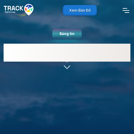
Xem Bản Đồ
Bảng tin
Câu Chuyện Vận Hành TrackAsia:
Vì Sao Chúng Tôi Chọn Sự Đơn Giản