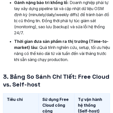
Gánh nặng bảo trì khổng lồ:
Doanh nghiệp phải tự
tay xây dựng pipeline tải và cập nhật dữ liệu OSM
định kỳ (minutely/daily/weekly diffs) để tránh bản đồ
bị cũ thông tin. Đồng thời phải tự túc giám sát
(monitoring), sao lưu (backup) và sửa lỗi hệ thống
24/7.
Thời gian đưa sản phẩm ra thị trường (Time-to-
market) lâu:
Quá trình nghiên cứu, setup, tối ưu hiệu
năng có thể kéo dài từ vài tuần đến vài tháng trước
khi sẵn sàng chạy production.
3. Bảng So Sánh Chi Tiết: Free Cloud
vs. Self-host
Tiêu chí
Sử dụng Free
Tự vận hành
Cloud công
hệ thống
cộng
(Self-host)