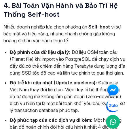
4. Bài Toán Vận Hành và Bảo Trì Hệ
Thống Self-host
Nhiều doanh nghiệp lựa chọn phương án
Self-host
vì sự
bảo mật và hiệu năng, nhưng nhanh chóng gặp khủng
hoảng ở khâu vận hành thực tế:
Độ phình của dữ liệu địa lý:
Dữ liệu OSM toàn cầu
(Planet file) khi import vào PostgreSQL để chạy dịch vụ
đầy đủ có thể chiếm đến hàng Terabyte dung lượng đĩa
cứng SSD tốc độ cao và liên tục phình to qua thời gian.
Độ trễ khi cập nhật (Update pipelines):
Đường sá
Việt Nam thay đổi liên tục. Việc duy trì hệ thống đồng
bộ tự động mà không làm gián đoạn (zero-downtime)
dịch vụ hiện tại là một bài toán khó, yêu cầu kỹ thuật xử
lý transaction database phức tạp.
Độ phức tạp của các dịch vụ đi kèm:
Một hệ thống
bản đồ hoàn chỉnh đòi hỏi cấu hình ít nhất 4 dịch vụ