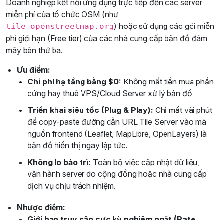
Doanh nghiệp kết nối ứng dụng trực tiếp đến các server
miễn phí của tổ chức OSM (như
) hoặc sử dụng các gói miễn
tile.openstreetmap.org
phí giới hạn (Free tier) của các nhà cung cấp bản đồ đám
mây bên thứ ba.
Ưu điểm:
Chi phí hạ tầng bằng $0:
Không mất tiền mua phần
cứng hay thuê VPS/Cloud Server xử lý bản đồ.
Triển khai siêu tốc (Plug & Play):
Chỉ mất vài phút
để copy-paste đường dẫn URL Tile Server vào mã
nguồn frontend (Leaflet, MapLibre, OpenLayers) là
bản đồ hiển thị ngay lập tức.
Không lo bảo trì:
Toàn bộ việc cập nhật dữ liệu,
vận hành server do cộng đồng hoặc nhà cung cấp
dịch vụ chịu trách nhiệm.
Nhược điểm:
Giới hạn truy cập cực kỳ nghiêm ngặt (Rate