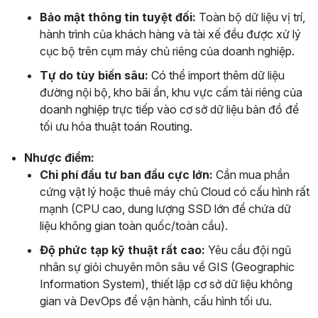
Bảo mật thông tin tuyệt đối:
Toàn bộ dữ liệu vị trí,
hành trình của khách hàng và tài xế đều được xử lý
cục bộ trên cụm máy chủ riêng của doanh nghiệp.
Tự do tùy biến sâu:
Có thể import thêm dữ liệu
đường nội bộ, kho bãi ẩn, khu vực cấm tải riêng của
doanh nghiệp trực tiếp vào cơ sở dữ liệu bản đồ để
tối ưu hóa thuật toán Routing.
Nhược điểm:
Chi phí đầu tư ban đầu cực lớn:
Cần mua phần
cứng vật lý hoặc thuê máy chủ Cloud có cấu hình rất
mạnh (CPU cao, dung lượng SSD lớn để chứa dữ
liệu không gian toàn quốc/toàn cầu).
Độ phức tạp kỹ thuật rất cao:
Yêu cầu đội ngũ
nhân sự giỏi chuyên môn sâu về GIS (Geographic
Information System), thiết lập cơ sở dữ liệu không
gian và DevOps để vận hành, cấu hình tối ưu.