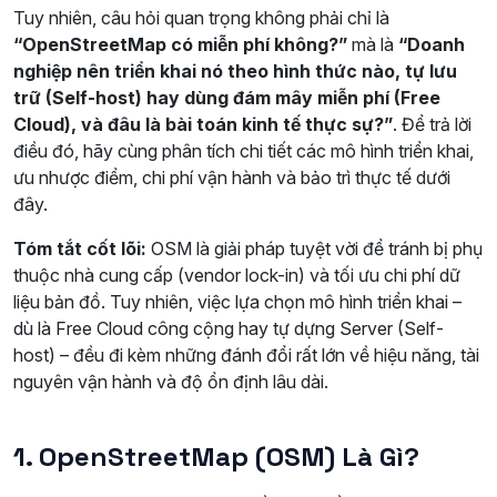
Tuy nhiên, câu hỏi quan trọng không phải chỉ là
“OpenStreetMap có miễn phí không?”
mà là
“Doanh
nghiệp nên triển khai nó theo hình thức nào, tự lưu
trữ (Self-host) hay dùng đám mây miễn phí (Free
Cloud), và đâu là bài toán kinh tế thực sự?”
. Để trả lời
điều đó, hãy cùng phân tích chi tiết các mô hình triển khai,
ưu nhược điểm, chi phí vận hành và bảo trì thực tế dưới
đây.
Tóm tắt cốt lõi:
OSM là giải pháp tuyệt vời để tránh bị phụ
thuộc nhà cung cấp (vendor lock-in) và tối ưu chi phí dữ
liệu bản đồ. Tuy nhiên, việc lựa chọn mô hình triển khai –
dù là Free Cloud công cộng hay tự dựng Server (Self-
host) – đều đi kèm những đánh đổi rất lớn về hiệu năng, tài
nguyên vận hành và độ ổn định lâu dài.
1. OpenStreetMap (OSM) Là Gì?