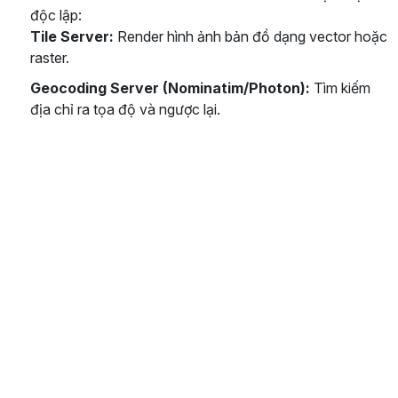
độc lập:
Tile Server:
Render hình ảnh bản đồ dạng vector hoặc
raster.
Geocoding Server (Nominatim/Photon):
Tìm kiếm
địa chỉ ra tọa độ và ngược lại.
Routing Engine (OSRM/Valhalla):
Tính toán quãng
đường và thời gian di chuyển.
Autoscale & Load Balancer:
Điều phối tải khi lượng
request tăng đột biến.
5. Phân Tích Tổng Chi Phí Sở Hữu
(TCO - Total Cost of Ownership)
Doanh nghiệp cần xác định rõ:
Dữ liệu OpenStreetMap
miễn phí, nhưng hạ tầng để biến nó thành dịch vụ
phục vụ kinh doanh thì không.