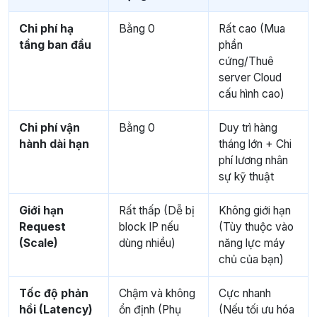
Chi phí hạ
Bằng 0
Rất cao (Mua
tầng ban đầu
phần
cứng/Thuê
server Cloud
cấu hình cao)
Chi phí vận
Bằng 0
Duy trì hàng
hành dài hạn
tháng lớn + Chi
phí lương nhân
sự kỹ thuật
Giới hạn
Rất thấp (Dễ bị
Không giới hạn
Request
block IP nếu
(Tùy thuộc vào
(Scale)
dùng nhiều)
năng lực máy
chủ của bạn)
Tốc độ phản
Chậm và không
Cực nhanh
hồi (Latency)
ổn định (Phụ
(Nếu tối ưu hóa