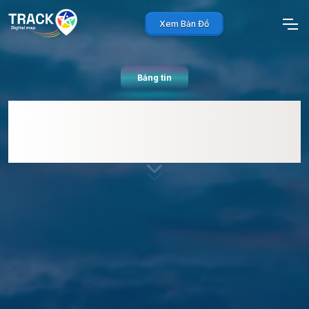
Xem Bản Đồ
Bảng tin
Đánh Giá Toàn Diện
OpenStreetMap (OSM) Cho Doanh
Nghiệp: Có Nên Dùng Hay Không?