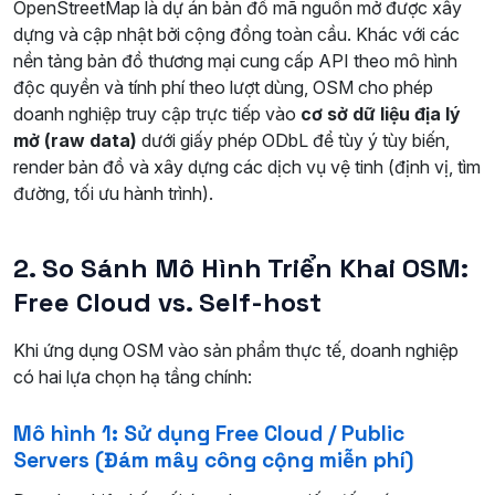
OpenStreetMap là dự án bản đồ mã nguồn mở được xây
dựng và cập nhật bởi cộng đồng toàn cầu. Khác với các
nền tảng bản đồ thương mại cung cấp API theo mô hình
độc quyền và tính phí theo lượt dùng, OSM cho phép
doanh nghiệp truy cập trực tiếp vào
cơ sở dữ liệu địa lý
mở (raw data)
dưới giấy phép ODbL để tùy ý tùy biến,
render bản đồ và xây dựng các dịch vụ vệ tinh (định vị, tìm
đường, tối ưu hành trình).
2. So Sánh Mô Hình Triển Khai OSM:
Free Cloud vs. Self-host
Khi ứng dụng OSM vào sản phẩm thực tế, doanh nghiệp
có hai lựa chọn hạ tầng chính:
Mô hình 1: Sử dụng Free Cloud / Public
Servers (Đám mây công cộng miễn phí)